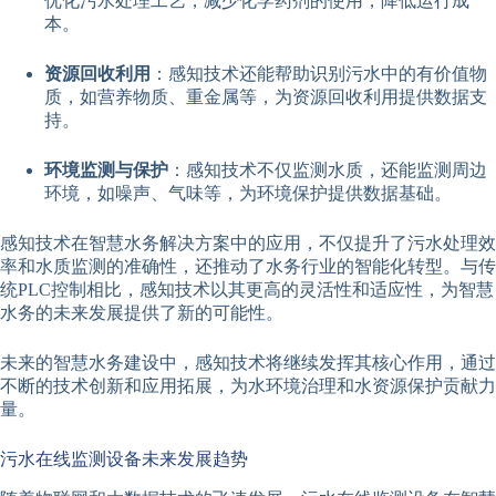
优化污水处理工艺，减少化学药剂的使用，降低运行成
本。
资源回收利用
：感知技术还能帮助识别污水中的有价值物
质，如营养物质、重金属等，为资源回收利用提供数据支
持。
环境监测与保护
：感知技术不仅监测水质，还能监测周边
环境，如噪声、气味等，为环境保护提供数据基础。
感知技术在智慧水务解决方案中的应用，不仅提升了污水处理效
率和水质监测的准确性，还推动了水务行业的智能化转型。与传
统PLC控制相比，感知技术以其更高的灵活性和适应性，为智慧
水务的未来发展提供了新的可能性。
未来的智慧水务建设中，感知技术将继续发挥其核心作用，通过
不断的技术创新和应用拓展，为水环境治理和水资源保护贡献力
量。
污水在线监测设备未来发展趋势