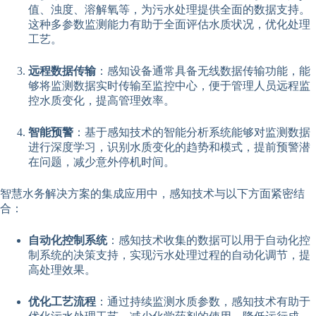
值、浊度、溶解氧等，为污水处理提供全面的数据支持。
这种多参数监测能力有助于全面评估水质状况，优化处理
工艺。
远程数据传输
：感知设备通常具备无线数据传输功能，能
够将监测数据实时传输至监控中心，便于管理人员远程监
控水质变化，提高管理效率。
智能预警
：基于感知技术的智能分析系统能够对监测数据
进行深度学习，识别水质变化的趋势和模式，提前预警潜
在问题，减少意外停机时间。
智慧水务解决方案的集成应用中，感知技术与以下方面紧密结
合：
自动化控制系统
：感知技术收集的数据可以用于自动化控
制系统的决策支持，实现污水处理过程的自动化调节，提
高处理效果。
优化工艺流程
：通过持续监测水质参数，感知技术有助于