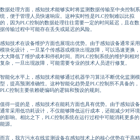
数据处理方面，感知技术能够实时将监测数据传输至中央控制系
统，便于管理人员快速响应。这种实时性是PLC控制难以比拟
的，因为PLC控制的数据处理往往需要一定的时间延迟，且在数
据传输过程中可能存在丢失或延迟的风险。
感知技术在设备维护方面也展现出优势。由于感知设备通常采用
模块化设计，一旦某个传感器或模块出现故障，可以迅速更换，
大大降低了维护成本和停机时间。而PLC控制系统的维护则相对
复杂，一旦出现故障，可能需要专业的技术人员进行修复。
智能化水平上，感知技术能够通过机器学习算法不断优化监测模
型，提高预测准确性。这种智能化趋势是PLC控制所不具备的，
PLC控制主要依赖硬编码的逻辑和预设的规则。
值得一提的是，感知技术在能耗方面也具有优势。由于感知设备
通常采用低功耗设计，不仅能够降低运行成本，还能减少对环境
的影响。相比之下，PLC控制系统在运行过程中可能消耗更多的
能源。
而言，我方污水在线监测设备在感知技术上的核心优势在于高精