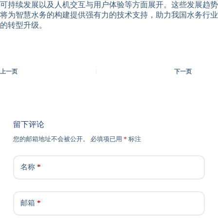
可持续发展以及人机交互与用户体验等方面展开。这些发展趋势
将为智慧水务的构建提供强有力的技术支持，助力我国水务行业
的转型升级。
上一页
下一页
留下评论
您的邮箱地址不会被公开。
必填项已用
*
标注
名称
*
邮箱
*