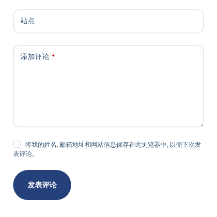
站点
添加评论
*
将我的姓名, 邮箱地址和网站信息保存在此浏览器中, 以便下次发
表评论。
发表评论