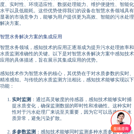
度、实时性、环境适应性、数据处理能力、维护便捷性、智能化
水平以及低能耗。这些优势使得我们的设备在智慧水务领域具有
显著的市场竞争力，能够为用户提供更为高效、智能的污水处理
解决方案。
智慧水务解决方案的集成应用
智慧水务领域，感知技术的应用正逐渐成为提升污水处理效率和
水质监测准确性的关键。以下是对智慧水务解决方案中感知技术
应用的具体描述，旨在展示其集成应用的优势。
感知技术作为智慧水务的核心，其优势在于对水质参数的实时、
精准感知。与传统的水质监测方法相比，感知技术能够实现以下
功能：
实时监测
：通过高灵敏度的传感器，感知技术能够实时捕
捉水质变化，确保监测数据的即时性和准确性。这种实时
性对于污水处理厂来说至关重要，因为它可以迅速响应水
质异常，避免污染扩散。
多参数监测
：感知技术能够同时监测多种水质参数，如pH