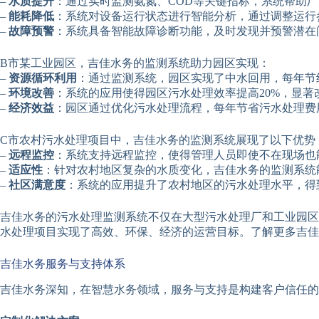
–
水质提升
：通过实时监测氨氮、COD等关键指标，系统帮助
–
能耗降低
：系统对设备运行状态进行智能分析，通过调整运行
–
故障预警
：系统具备智能故障诊断功能，及时发现并预警潜在
B市某工业园区，吉佳水务的监测系统助力园区实现：
–
资源循环利用
：通过监测系统，园区实现了中水回用，每年节
–
环境改善
：系统的应用使得园区污水处理效率提高20%，显
–
经济效益
：园区通过优化污水处理流程，每年节省污水处理费用
C市农村污水处理项目中，吉佳水务的监测系统展现了以下优势
–
远程监控
：系统支持远程监控，使得管理人员即使不在现场也
–
适应性
：针对农村地区复杂的水质变化，吉佳水务的监测系统
–
社区满意度
：系统的应用提升了农村地区的污水处理水平，得
吉佳水务的污水处理监测系统不仅在大型污水处理厂和工业园区
水处理项目实现了高效、环保、经济的运营目标。了解更多吉佳
吉佳水务服务与支持体系
吉佳水务深知，在智慧水务领域，服务与支持是构建客户信任的